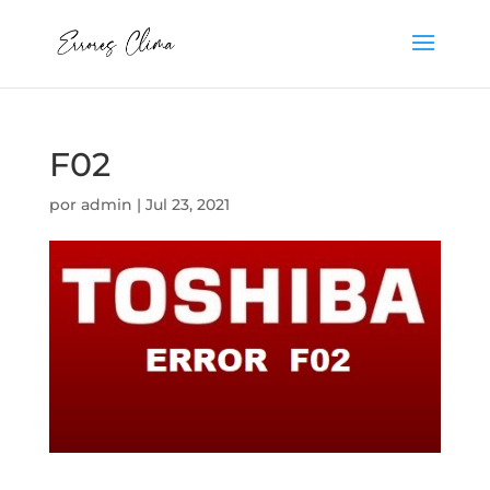
F02
por
admin
|
Jul 23, 2021