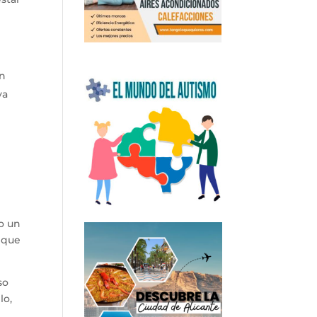
ún
ya
.
o un
o que
so
lo,