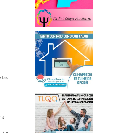
.
 las
 si
star