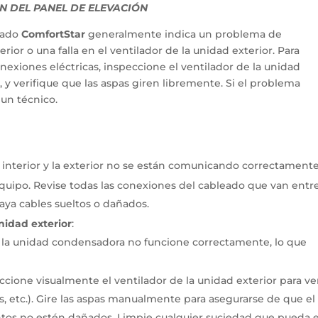
 DEL PANEL DE ELEVACIÓN
nado
ComfortStar
generalmente indica un problema de
rior o una falla en el ventilador de la unidad exterior.
Para
onexiones eléctricas, inspeccione el ventilador de la unidad
, y verifique que las aspas giren libremente.
Si el problema
 un técnico.
d interior y la exterior no se están comunicando correctamente
quipo.
Revise todas las conexiones del cableado que van entre
ya cables sueltos o dañados.
nidad exterior
:
 la unidad condensadora no funcione correctamente, lo que
ccione visualmente el ventilador de la unidad exterior para ver
, etc.).
Gire las aspas manualmente para asegurarse de que el
ntos no estén dañados.
Limpie cualquier suciedad que pueda e