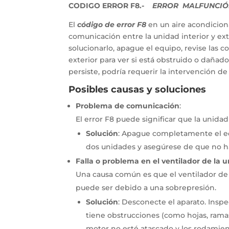
CODIGO ERROR F8.-
ERROR MALFUNCIÓN
El
código de error F8
en un aire acondicio
comunicación entre la unidad interior y exte
solucionarlo, apague el equipo, revise las c
exterior para ver si está obstruido o dañado
persiste, podría requerir la intervención de
Posibles causas y soluciones
Problema de comunicación
:
El error F8 puede significar que la unida
Solución
:
Apague completamente el e
dos unidades y asegúrese de que no ha
Falla o problema en el ventilador de la u
Una causa común es que el ventilador de
puede ser debido a una sobrepresión.
Solución
:
Desconecte el aparato.
Inspe
tiene obstrucciones (como hojas, ramas
motor no esté atascado y los rodamie