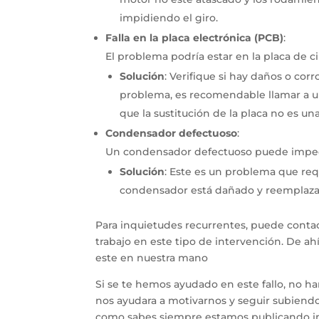
impidiendo el giro.
Falla en la placa electrónica (PCB)
:
El problema podría estar en la placa de c
Solución
:
Verifique si hay daños o corr
problema, es recomendable llamar a un 
que la sustitución de la placa no es una
Condensador defectuoso
:
Un condensador defectuoso puede impedi
Solución
:
Este es un problema que requ
condensador está dañado y reemplazarl
Para inquietudes recurrentes, puede contac
trabajo en este tipo de intervención. De a
este en nuestra mano
Si se te hemos ayudado en este fallo, no h
nos ayudara a motivarnos y seguir subiendo 
como sabes siempre estamos publicando inf