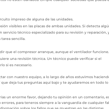
ircuito impreso de alguna de las unidades.
osión visibles en las placas de ambas unidades.
Si detecta alg
servicio técnico especializado para su revisión y reparación, 
 tarea sencilla.
r que el compresor arranque, aunque el ventilador funcione
iere una revisión técnica.
Un técnico puede verificar si el
o si es necesario.
tar con nuestro equipo, a lo largo de años estuvimos haciend
hí que deja tus preguntas aquí bajo y te ayudaremos en todo l
arías un enorme favor, dejando tu opinión en un comentario, e
errores, para teneros siempre a la vanguardia de cualquier fal
ormación sobre los fallos que se muestran en las distintas