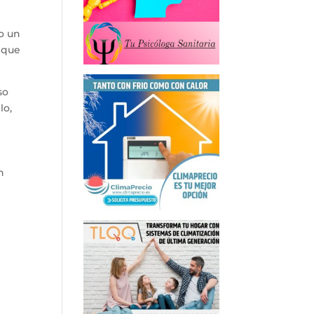
o un
o que
so
lo,
n