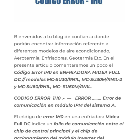
Bienvenidos a tu blog de confianza donde
podrán encontrar información referente a
diferentes modelos de aire acondicionado,
Aerotermia, Enfriadoras, Geotermia Etc. En el
presente artículo comentaremos un poco el
Código Error 1H0 en ENFRIADORA MIDEA FULL
DC // modelos MC-SU30/RN1L, MC-SU30M/RN1L-2
y MC-SU60/RN1L, MC- SU60M/RN1L.
CODIGO ERROR 1H0
.- — ERROR …….. Error de
comunicación en módulo IPM del sistema A.
El código de
error 1H0
en una enfriadora
Midea
Full DC
indica un
fallo de comunicación entre el
chip de control principal y el chip de
accionamiento del módulo Inverter del