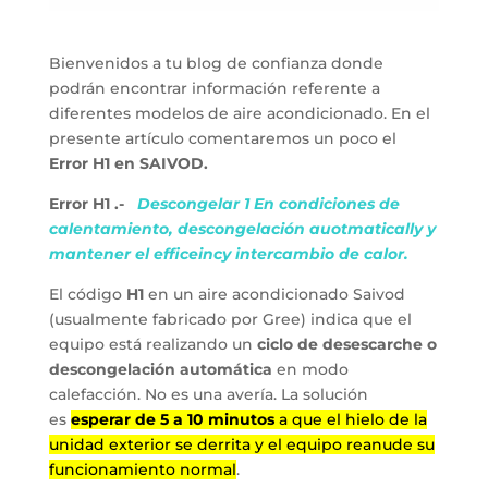
Bienvenidos a tu blog de confianza donde
podrán encontrar información referente a
diferentes modelos de aire acondicionado. En el
presente artículo comentaremos un poco el
Error H1 en SAIVOD.
Error H1 .-
Descongelar 1 En condiciones de
calentamiento, descongelación auotmatically y
mantener el efficeincy intercambio de calor.
El código
H1
en un aire acondicionado Saivod
(usualmente fabricado por Gree) indica que el
equipo está realizando un
ciclo de desescarche o
descongelación automática
en modo
calefacción. No es una avería. La solución
es
esperar de 5 a 10 minutos
a que el hielo de la
unidad exterior se derrita y el equipo reanude su
funcionamiento normal
.