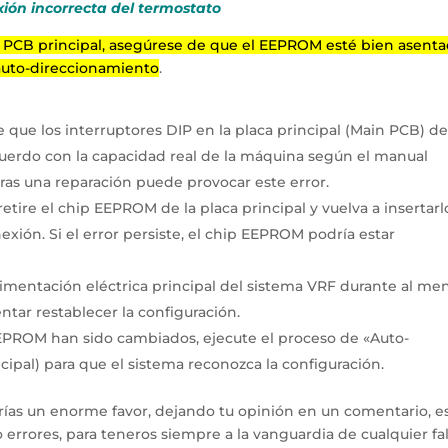
xión incorrecta del termostato
 la PCB principal, asegúrese de que el EEPROM esté bien asent
 auto-direccionamiento
.
ue los interruptores DIP en la placa principal (Main PCB) de
cuerdo con la capacidad real de la máquina según el manual
tras una reparación puede provocar este error.
etire el chip EEPROM de la placa principal y vuelva a insertarl
xión. Si el error persiste, el chip EEPROM podría estar
imentación eléctrica principal del sistema VRF durante al me
ntar restablecer la configuración.
 EEPROM han sido cambiados, ejecute el proceso de «Auto-
cipal) para que el sistema reconozca la configuración.
arías un enorme favor, dejando tu opinión en un comentario, e
errores, para teneros siempre a la vanguardia de cualquier fal