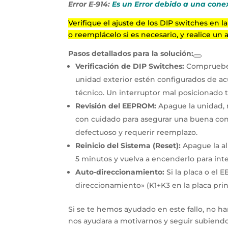
Error E-914:
Es un Error debido a una cone
Verifique el ajuste de los DIP switches en
o reemplácelo si es necesario, y realice un
Pasos detallados para la solución:
Verificación de DIP Switches:
Compruebe q
unidad exterior estén configurados de a
técnico. Un interruptor mal posicionado 
Revisión del EEPROM:
Apague la unidad, r
con cuidado para asegurar una buena cone
defectuoso y requerir reemplazo.
Reinicio del Sistema (Reset):
Apague la al
5 minutos y vuelva a encenderlo para inte
Auto-direccionamiento:
Si la placa o el
direccionamiento» (K1+K3 en la placa prin
Si se te hemos ayudado en este fallo, no h
nos ayudara a motivarnos y seguir subiendo 