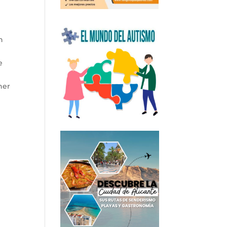
n
e
ner