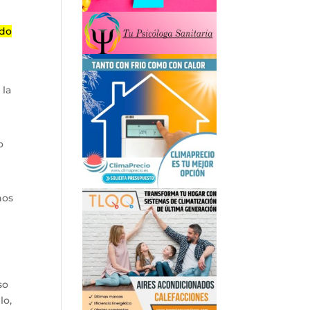
ado
 la
o
nos
so
lo,