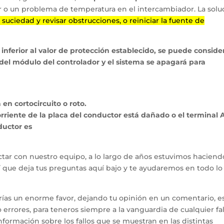
or o un problema de temperatura en el intercambiador. La solu
 suciedad y revisar obstrucciones, o reiniciar la fuente de
inferior al valor de protección establecido, se puede conside
 del módulo del controlador y el sistema se apagará para
en cortocircuito o roto.
orriente de la placa del conductor está dañado o el terminal
ductor es
tar con nuestro equipo, a lo largo de años estuvimos haciend
hí que deja tus preguntas aquí bajo y te ayudaremos en todo l
arías un enorme favor, dejando tu opinión en un comentario, e
errores, para teneros siempre a la vanguardia de cualquier fal
ormación sobre los fallos que se muestran en las distintas