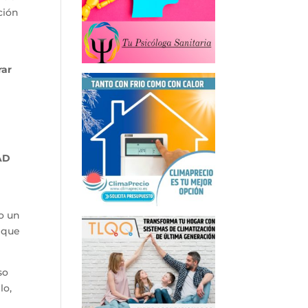
ción
rar
 AD
o un
o que
so
lo,