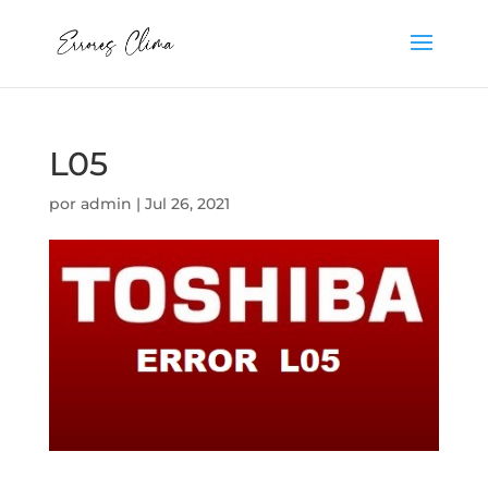
L05
por
admin
|
Jul 26, 2021