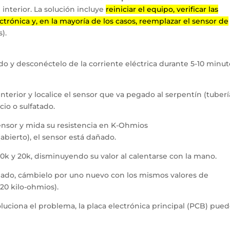
interior. La solución incluye
reiniciar el equipo, verificar las
ectrónica y, en la mayoría de los casos, reemplazar el sensor de
).
do y desconéctelo de la corriente eléctrica durante 5-10 minut
nterior y localice el sensor que va pegado al serpentín (tuber
cio o sulfatado.
nsor y mida su resistencia en K-Ohmios
a (abierto), el sensor está dañado.
10k y 20k, disminuyendo su valor al calentarse con la mano.
añado, cámbielo por uno nuevo con los mismos valores de
20 kilo-ohmios).
oluciona el problema, la placa electrónica principal (PCB) pue