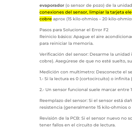
evaporador
(o sensor de pozo) de la unidad 
conexiones del sensor, limpiar la tarjeta el
cobre
aprox (15 kilo-ohmios – 20 kilo-ohmios
Pasos para Solucionar el Error F2
Reinicio básico: Apague el aire acondiciona
para reiniciar la memoria.
Verificación del sensor: Desarme la unidad i
cobre). Asegúrese de que no esté suelto, su
Medición con multímetro: Desconecte el se
1.- Si la lectura es 0 (cortocircuito) o infinit
2.- Un sensor funcional suele marcar entre 
Reemplazo del sensor: Si el sensor está d
resistencia (generalmente 15 kilo-ohmios o 
Revisión de la PCB: Si el sensor nuevo no s
tener fallos en el circuito de lectura.