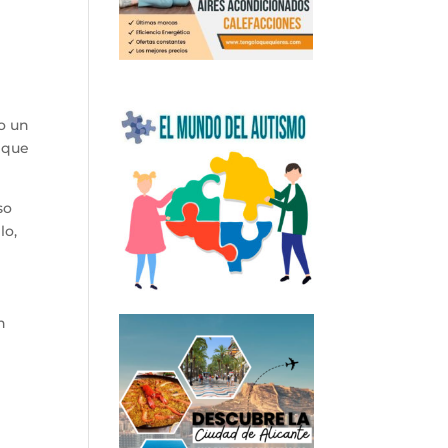
o un
o que
so
lo,
n