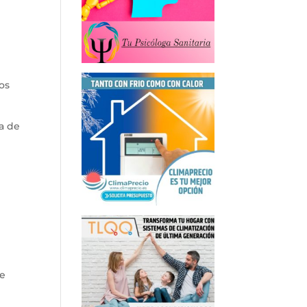
os
ía de
de