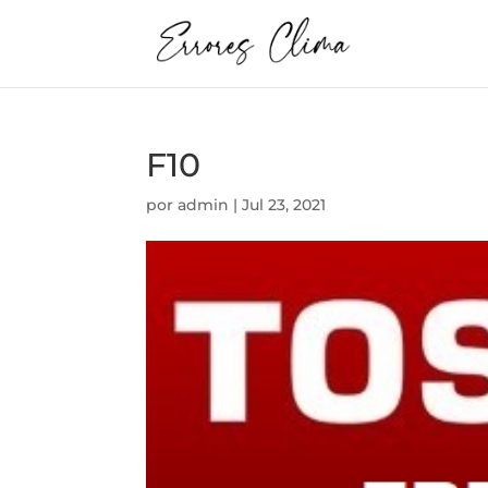
F10
por
admin
|
Jul 23, 2021