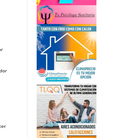
n
or
dor
cer