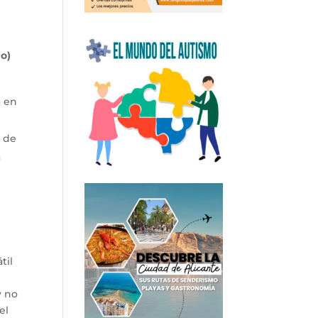
do)
a en
a de
a
til
y no
el