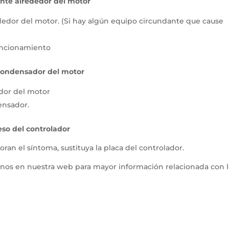
nte alrededor del motor
edor del motor. (Si hay algún equipo circundante que cause
funcionamiento
condensador del motor
dor del motor
densador.
reso del controlador
ran el síntoma, sustituya la placa del controlador.
rnos en nuestra web para mayor información relacionada con 