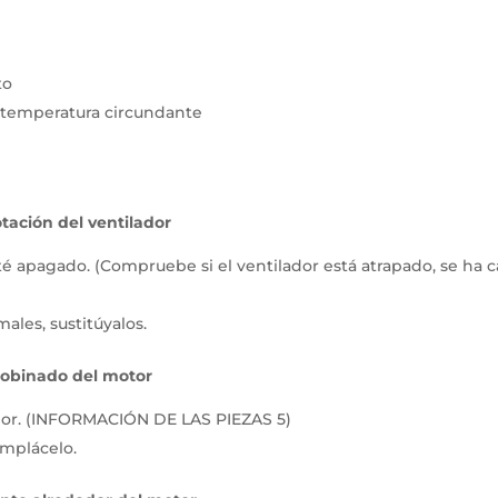
to
 temperatura circundante
tación del ventilador
té apagado. (Compruebe si el ventilador está atrapado, se ha 
ales, sustitúyalos.
bobinado del motor
rior. (INFORMACIÓN DE LAS PIEZAS 5)
emplácelo.