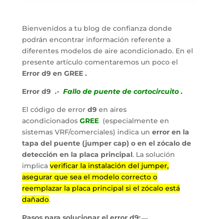
Bienvenidos a tu blog de confianza donde
podrán encontrar información referente a
diferentes modelos de aire acondicionado. En el
presente artículo comentaremos un poco el
Error d9 en GREE .
Error d9 .-
Fallo de puente de cortocircuito .
El código de error
d9
en aires
acondicionados
GREE
(especialmente en
sistemas VRF/comerciales) indica un
error en la
tapa del puente (jumper cap) o en el zócalo de
detección en la placa principal
. La solución
implica
verificar la instalación del jumper,
asegurar que sea el modelo correcto o
reemplazar la placa principal si el zócalo está
dañado
.
Pasos para solucionar el error d9: