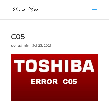
C05
por
admin
|
Jul 23, 2021