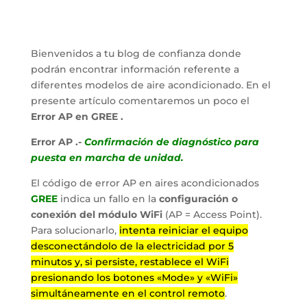
Bienvenidos a tu blog de confianza donde
podrán encontrar información referente a
diferentes modelos de aire acondicionado. En el
presente artículo comentaremos un poco el
Error AP en GREE .
Error AP .-
Confirmación de diagnóstico para
puesta en marcha de unidad.
El código de error AP en aires acondicionados
GREE
indica un fallo en la
configuración o
conexión del módulo WiFi
(AP = Access Point).
Para solucionarlo,
intenta reiniciar el equipo
desconectándolo de la electricidad por 5
minutos y, si persiste, restablece el WiFi
presionando los botones «Mode» y «WiFi»
simultáneamente en el control remoto
.