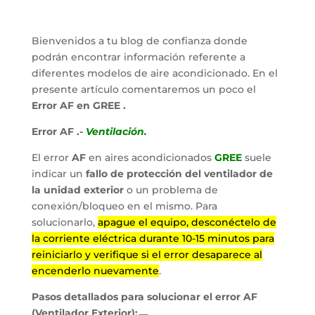
Bienvenidos a tu blog de confianza donde
podrán encontrar información referente a
diferentes modelos de aire acondicionado. En el
presente artículo comentaremos un poco el
Error AF en GREE .
Error AF .-
Ventilación.
El error
AF
en aires acondicionados
GREE
suele
indicar un
fallo de protección del ventilador de
la unidad exterior
o un problema de
conexión/bloqueo en el mismo. Para
solucionarlo,
apague el equipo, desconéctelo de
la corriente eléctrica durante 10-15 minutos para
reiniciarlo y verifique si el error desaparece al
encenderlo nuevamente
.
Pasos detallados para solucionar el error AF
(Ventilador Exterior):