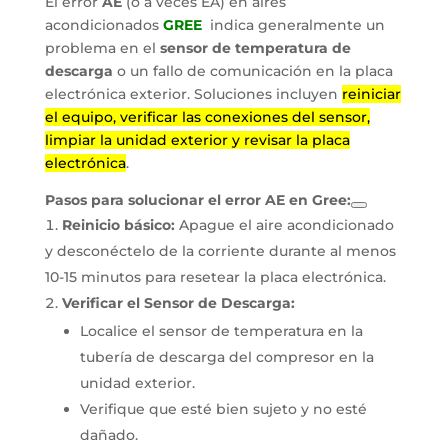
El error
AE
(o a veces EA) en aires
acondicionados
GREE
indica generalmente un
problema en el
sensor de temperatura de
descarga
o un fallo de comunicación en la placa
electrónica exterior. Soluciones incluyen
reiniciar
el equipo, verificar las conexiones del sensor,
limpiar la unidad exterior y revisar la placa
electrónica
.
Pasos para solucionar el error AE en Gree:
Reinicio básico:
Apague el aire acondicionado
y desconéctelo de la corriente durante al menos
10-15 minutos para resetear la placa electrónica.
Verificar el Sensor de Descarga:
Localice el sensor de temperatura en la
tubería de descarga del compresor en la
unidad exterior.
Verifique que esté bien sujeto y no esté
dañado.