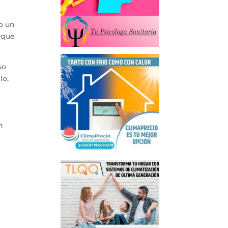
o un
o que
so
lo,
n