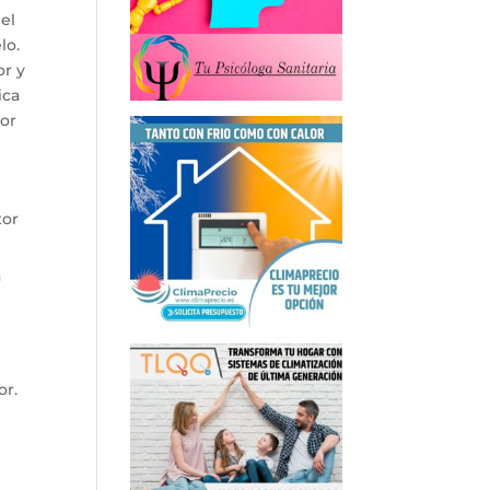
el
lo.
or y
ica
tor
tor
a
or.