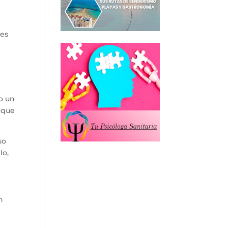
 es
o un
o que
so
lo,
n