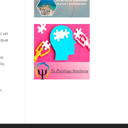
o un
o que
so
lo,
n