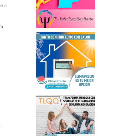
e a
ra
,