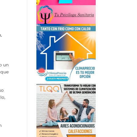
.
o un
o que
so
lo,
n