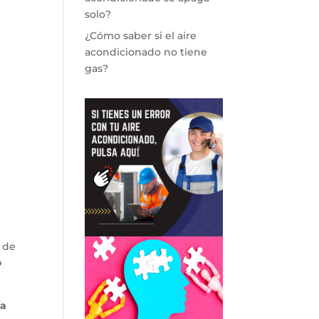
solo?
¿Cómo saber si el aire
acondicionado no tiene
gas?
 de
o
ía