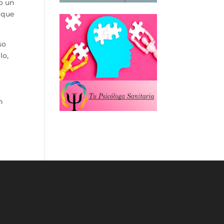
o un
o que
so
lo,
n