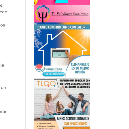
de
 con
los
ja
r un
erar