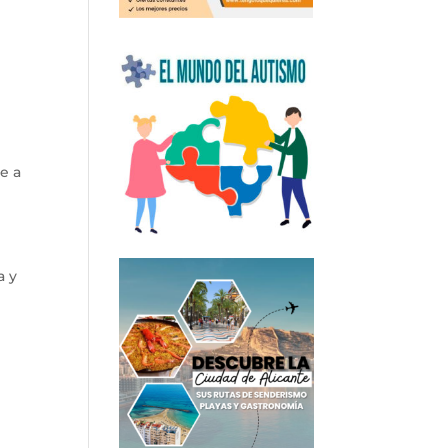
e a
a y