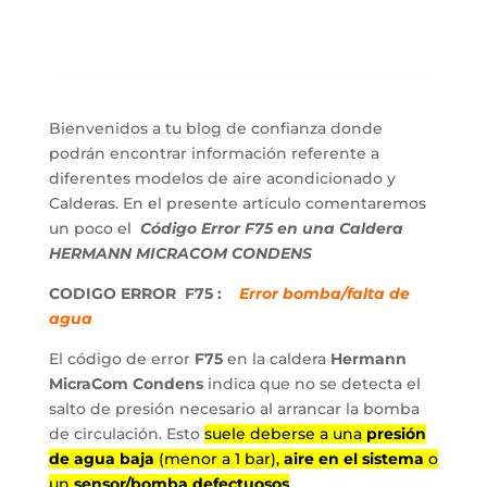
Bienvenidos a tu blog de confianza donde
podrán encontrar información referente a
diferentes modelos de aire acondicionado y
Calderas. En el presente artículo comentaremos
un poco el
Código Error F75 en una Caldera
HERMANN MICRACOM CONDENS
CODIGO ERROR F75 :
Error bomba/falta de
agua
El código de error
F75
en la caldera
Hermann
MicraCom Condens
indica que no se detecta el
salto de presión necesario al arrancar la bomba
de circulación. Esto
suele deberse a una
presión
de agua baja
(menor a 1 bar),
aire en el sistema
o
un
sensor/bomba defectuosos
.