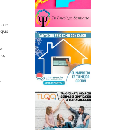
o un
o que
so
lo,
n