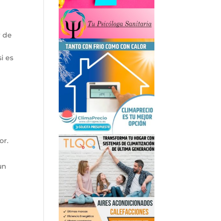
)
r de
i es
or.
un