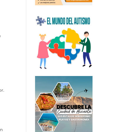
e
or.
én