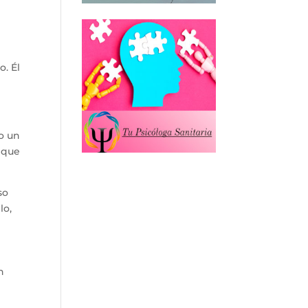
do.
Él
o un
o que
so
lo,
n