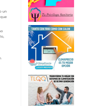
o un
o que
so
lo,
n