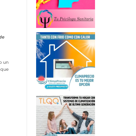
 de
o un
o que