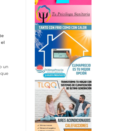
te
 el
o un
o que