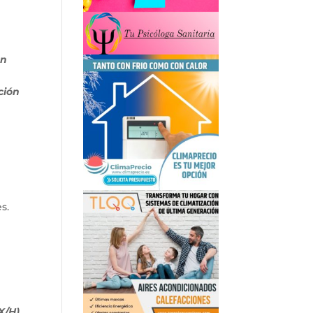
en
ción
s.
X/H)