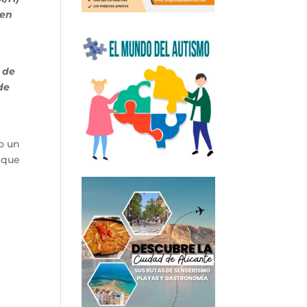
ren
 de
de
o un
o que