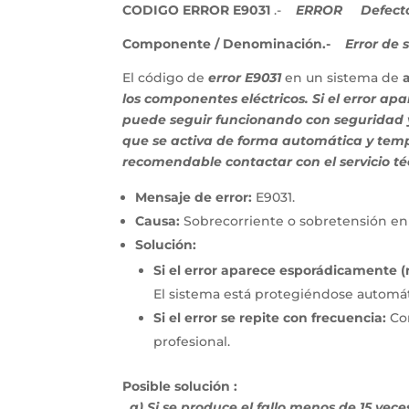
CODIGO ERROR E9031
.-
ERROR
Defecto 
Componente / Denominación.-
Error de 
El código de
error E9031
en un sistema de
los componentes eléctricos. Si el error a
puede seguir funcionando con seguridad 
que se activa de forma automática y tempor
recomendable contactar con el servicio téc
Mensaje de error:
E9031.
Causa:
Sobrecorriente o sobretensión en 
Solución:
Si el error aparece esporádicamente (
El sistema está protegiéndose automá
Si el error se repite con frecuencia:
Con
profesional.
Posible solución :
a) Si se produce el fallo menos de 15 vec