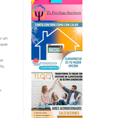
o un
o que
so
lo,
n