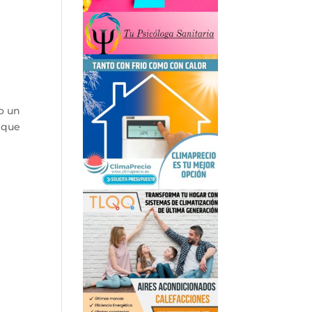
o un
o que