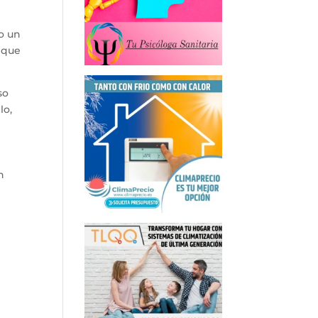
o un
o que
so
lo,
n