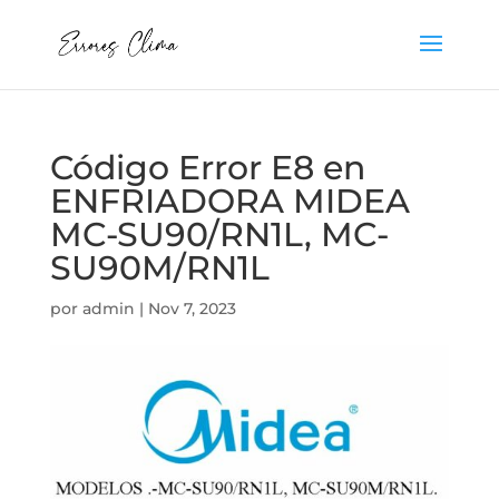
Código Error E8 en
ENFRIADORA MIDEA
MC-SU90/RN1L, MC-
SU90M/RN1L
por
admin
|
Nov 7, 2023