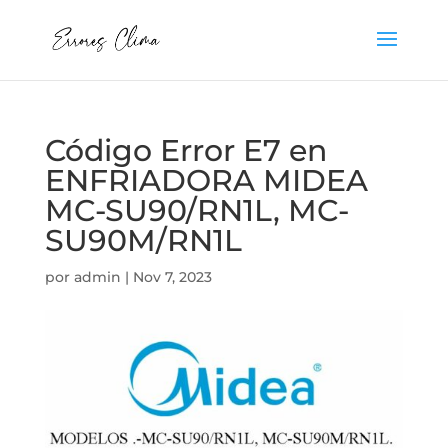
Código Error E7 en
ENFRIADORA MIDEA
MC-SU90/RN1L, MC-
SU90M/RN1L
por
admin
|
Nov 7, 2023