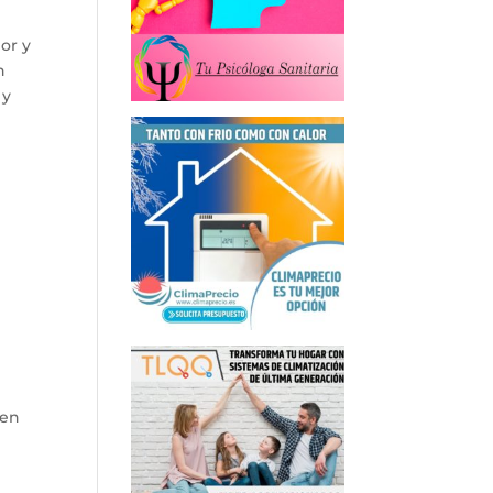
or y
n
 y
 en