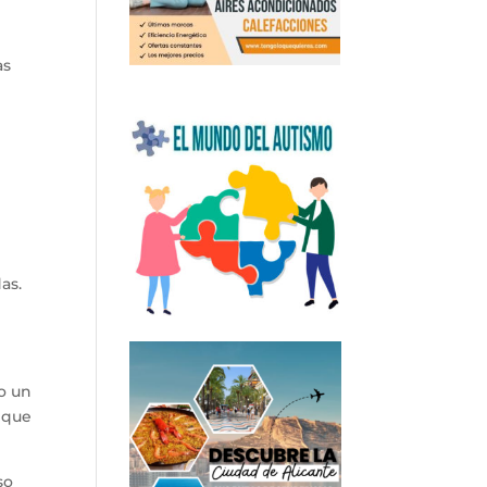
as
as.
o un
o que
so