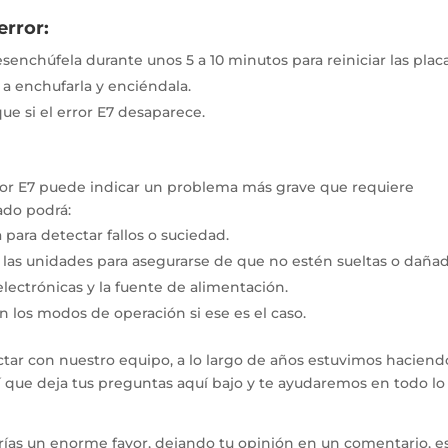
error:
senchúfela durante unos 5 a 10 minutos para reiniciar las plac
a enchufarla y enciéndala.
que si el error E7 desaparece.
error E7 puede indicar un problema más grave que requiere
ado podrá:
para detectar fallos o suciedad.
 las unidades para asegurarse de que no estén sueltas o dañad
electrónicas y la fuente de alimentación.
en los modos de operación si ese es el caso.
tar con nuestro equipo, a lo largo de años estuvimos haciend
hí que deja tus preguntas aquí bajo y te ayudaremos en todo l
arías un enorme favor, dejando tu opinión en un comentario, e