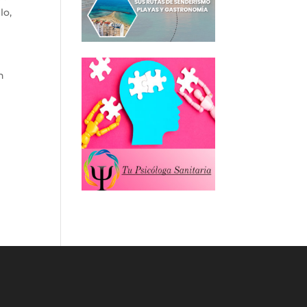
lo,
n