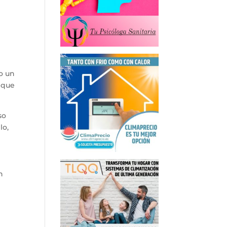
o un
o que
so
lo,
n