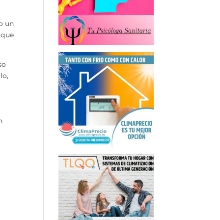
o un
o que
so
lo,
n