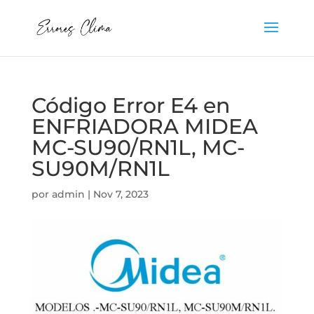
Código Error E4 en
ENFRIADORA MIDEA
MC-SU90/RN1L, MC-
SU90M/RN1L
por
admin
|
Nov 7, 2023