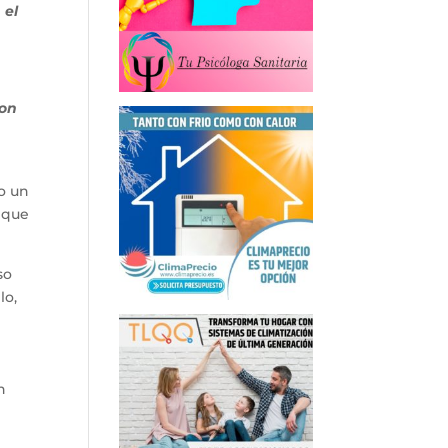
 el
con
o un
o que
so
lo,
n