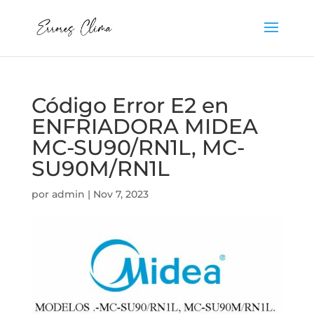
Código Error E2 en
ENFRIADORA MIDEA
MC-SU90/RN1L, MC-
SU90M/RN1L
por
admin
|
Nov 7, 2023