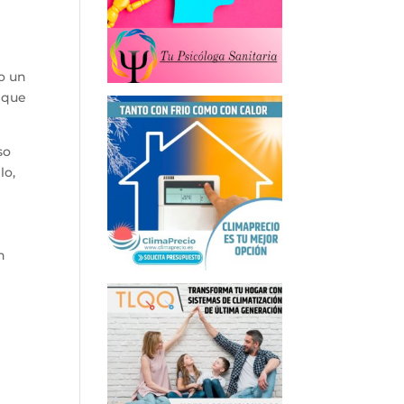
o un
o que
so
lo,
n