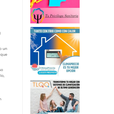
l
o un
o que
so
lo,
n