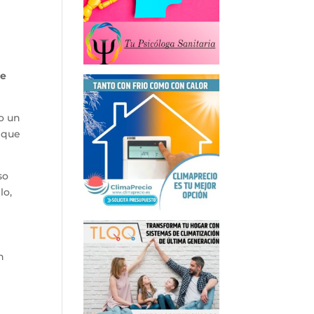
de
o un
o que
so
lo,
n