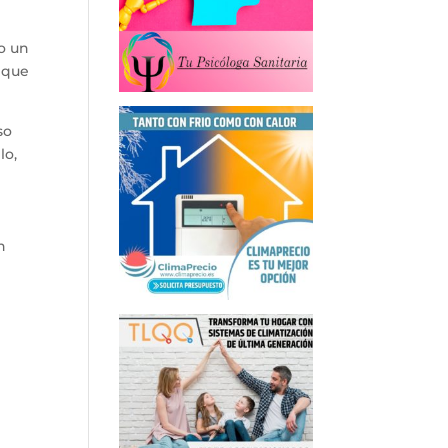
o un
o que
so
lo,
n