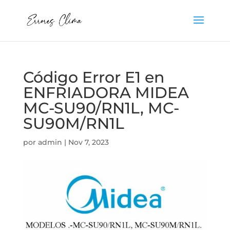
Código Error E1 en
ENFRIADORA MIDEA
MC-SU90/RN1L, MC-
SU90M/RN1L
por
admin
|
Nov 7, 2023