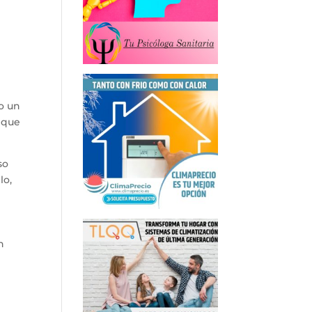
o un
o que
so
lo,
n