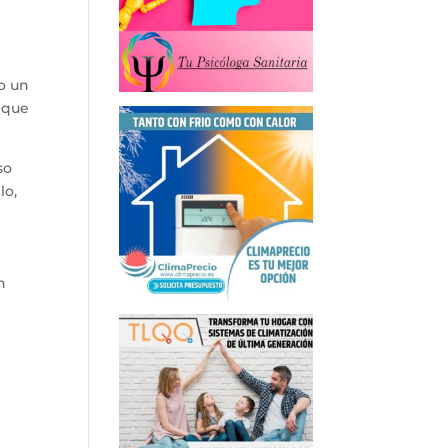
o un
o que
so
lo,
n