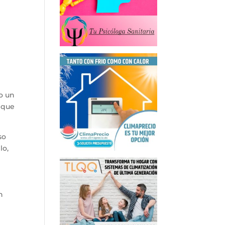
o un
o que
so
lo,
n