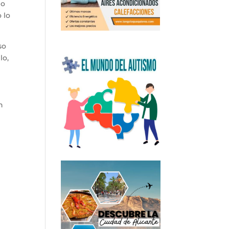
do
 lo
so
lo,
n