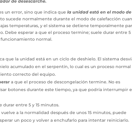
ador de desescarche.
s un error, sino que indica que
la unidad está en el modo de
to sucede normalmente durante el modo de calefacción cua
 bajas temperaturas, y el sistema se detiene temporalmente pa
elo. Debe esperar a que el proceso termine; suele durar entre 5 
u funcionamiento normal.
ica que la unidad está en un ciclo de deshielo. El sistema desví
l hielo acumulado en el serpentín, lo cual es un proceso normal
iento correcto del equipo.
perar
a que el proceso de descongelación termine. No es
sar botones durante este tiempo, ya que podría interrumpir e
 durar entre 5 y 15 minutos.
o vuelve a la normalidad después de unos 15 minutos, puede
sperar un poco y volver a enchufarlo para intentar reiniciarlo.