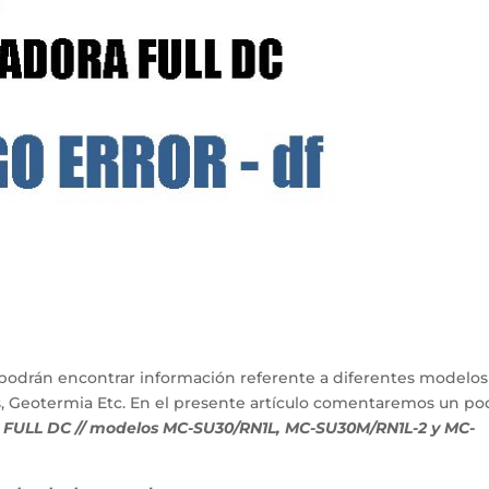
podrán encontrar información referente a diferentes modelos
s, Geotermia Etc. En el presente artículo comentaremos un po
FULL DC // modelos MC-SU30/RN1L, MC-SU30M/RN1L-2 y MC-