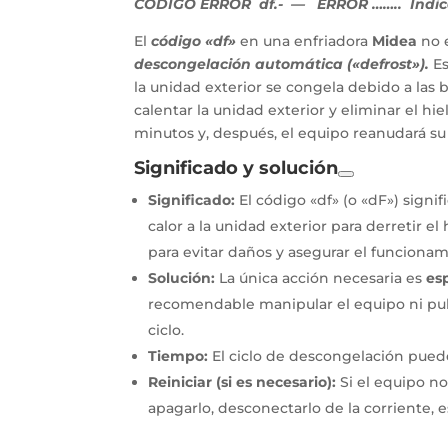
CODIGO ERROR df
.- — ERROR …….. Indic
El
código «df»
en una enfriadora
Midea
no e
descongelación automática («defrost»).
Es
la unidad exterior se congela debido a las
calentar la unidad exterior y eliminar el hi
minutos y, después, el equipo reanudará s
Significado y solución
Significado:
El código «df» (o «dF») signif
calor a la unidad exterior para derretir e
para evitar daños y asegurar el funcionam
Solución:
La única acción necesaria es
es
recomendable manipular el equipo ni pul
ciclo.
Tiempo:
El ciclo de descongelación puede
Reiniciar (si es necesario):
Si el equipo n
apagarlo, desconectarlo de la corriente, e