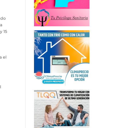
ndo
ra
y 15
a el
l